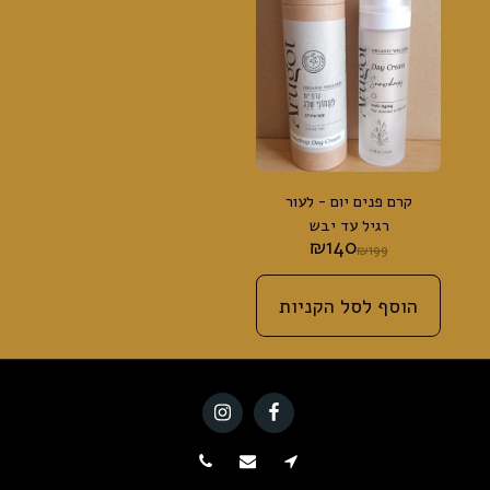
קרם פנים יום - לעור
רגיל עד יבש
₪
140
(אנטי-אייג'ינג, פעמוני
₪
199
שלג)
הוסף לסל הקניות