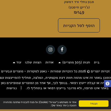
סבון נוזלי ורד דמשק
(ג'ריקן חיסכון)
₪
149
הוסף לסל הקניות
בית
חנות (305 מוצרים)
אודות
הצוות שלנו
עוד
זכויות יוצרים © 2026 כל הזכויות שמורות -
נאמן למקורות - מוצרים טבעיים
התוכן באתר זה אינו מהווה חוות דעת מקצועית, המלצה, תחליף להתייעצות עם
מומחה או קבלת ייעוץ רפואי. בנוסף לכך, אף אחד מן המוצרים שמופיעים כאן
באתר אינו תרופה, ולא מדובר בייעוץ רפואי או בתחליף לו.
|
נגישות
אתר זה משתמש ב"עוגיות" (Cookie) על-מנת להבטיח שתהנה מהחוויה
הבנתי!
הטובה ביותר באתר שלך.