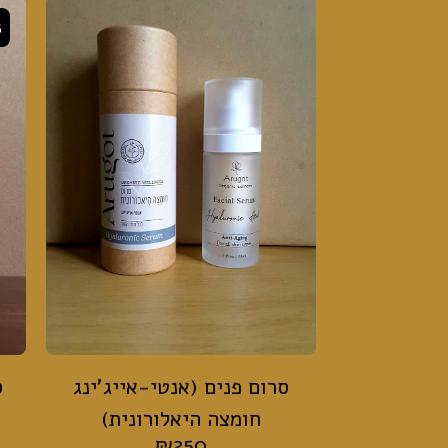
%
סרום פנים (אנטי-אייג'ינג
ס
חומצה היאלורונית)
₪
250