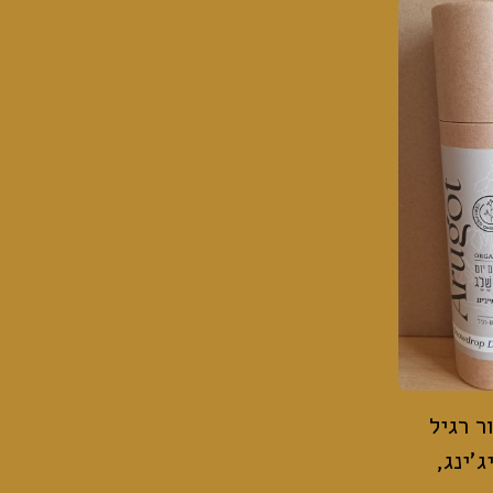
ר רגיל
'ינג,