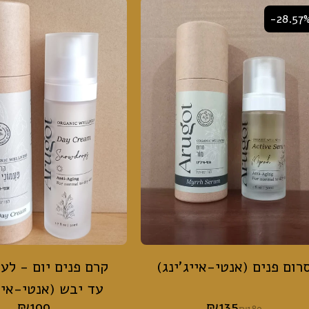
-28.57
רום פנים (אנטי-אייג'ינג)
קרם פנים יום - לעו
עד יבש (אנטי-אייג
₪
199
₪
135